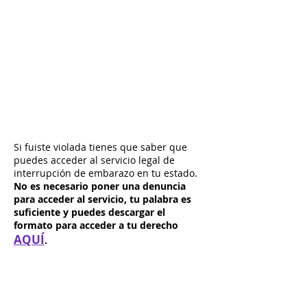
INFORMAR SOBRE RIESGOS
DE TRANSMISIÓN DE VIH Y
OTRAS ITS'S
SERVICIO DE INTERRUPCIÓN
VOLUNTARIA DEL EMBARAZO
Si fuiste violada tienes que saber que
puedes acceder al servicio legal de
interrupción de embarazo en tu estado.
No es necesario poner una denuncia
para acceder al servicio, tu palabra es
suficiente y puedes descargar el
formato para acceder a tu derecho
AQUÍ
.
También puedes ponerte en contacto con
nosotras para que cuentes con la
asesoría legal necesaria para acceder a
tu derecho llenando el siguiente