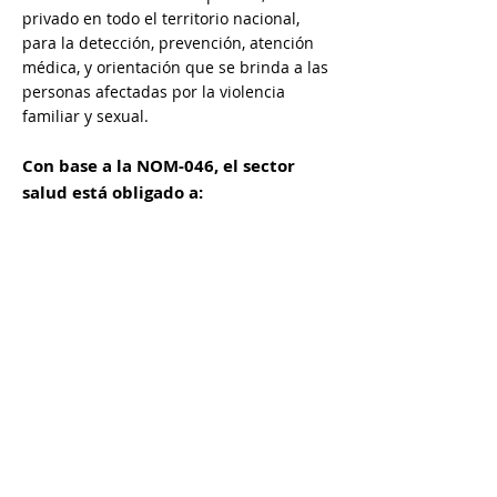
privado en todo el territorio nacional,
para la detección, prevención, atención
médica, y orientación que se brinda a las
personas afectadas por la violencia
familiar y sexual.
Con base a la NOM-046, el sector
salud está obligado a:
GARANTIZAR ATENCIÓN
PSICOLÓGICA
OFRECER ANTICONCEPCIÓN
DE EMERGENCIA
INFORMAR SOBRE TU
DERECHO A DENUNCIAR