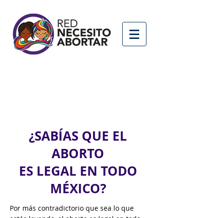
El
aborto es un
derecho
no un delito
¿SABÍAS QUE EL
ABORTO
ES LEGAL EN TODO
MÉXICO?
Por más contradictorio que sea lo que