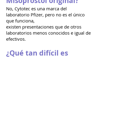
Misoprostol original
?
No, Cytotec es una marca del
laboratorio Pfizer, pero no es el único
que funciona,
existen
presentaciones
que de otros
laboratorios menos conocidos e igual de
efectivos.
¿Qué tan difícil es
conseguir el
Misoprostol
?
En México, el Misoprostol es un
medicamento de venta libre, por lo que
puedes conseguirlo en cualquier
farmacia sin necesidad de receta. A
veces, los encargados de las farmacias
niegan su venta o exigen que muestres
una receta, pero no debe ser así. En ese
caso puedes buscar en alguna otra
farmacia.